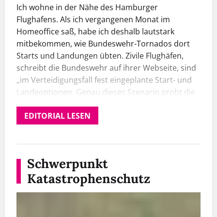
Ich wohne in der Nähe des Hamburger
Flughafens. Als ich vergangenen Monat im
Homeoffice saß, habe ich deshalb lautstark
mitbekommen, wie Bundeswehr-Tornados dort
Starts und Landungen übten. Zivile Flughäfen,
schreibt die Bundeswehr auf ihrer Webseite, sind
„im Verteidigungsfall fest eingeplante Start- und
Landeoptionen. Genau dieses Szenario probt die
Luftwaffe in Hamburg“. Geräuschtechnisch fühlte
EDITORIAL LESEN
ich mich hineinkatapultiert in den Schwerpunkt
dieser Ausgabe: Katastrophenschutz.
Darin haben wir uns unter anderem gefragt, ob
und wie Hamburg Menschen mit Behinderung,
Schwerpunkt
mit Sprachbarrieren, Alte, Kranke und Obdachlose
Katastrophenschutz
im Krisenfall erreicht. Bei der Flutkatastrophe im
Ahrtal 2021 ertranken zwölf Menschen mit
Behinderungen im Erdgeschoss eines