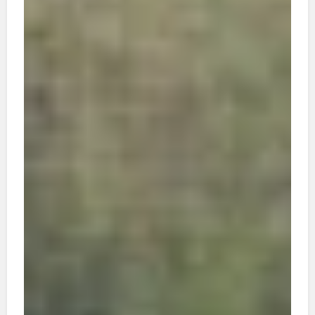
Wohnheims. Diese Tragödie machte deutlich,
dass inklusiver Katastrophenschutz nicht
selbstverständlich ist – obwohl die
Behindertenrechtskonvention der Vereinten
Nationen genau den verlangt.
Seeleute müssen regelmäßig auf ihren Schiffen
Krisen- und Kriegsgebiete durchqueren – und hart
arbeiten. Ihre Lebensbedingungen bleiben den
Menschen an Land meist verborgen. Eine
britische Wohltätigkeitsorganisation hat dagegen
ein Rezept gefunden: Sie ruft Seeleute jährlich
dazu auf, ihr Leben an Bord für einen Wettbewerb
zu fotografieren. Wir zeigen Ihnen ein paar echte
Kunstwerke.
Ein Happy End erwartet Sie gleich zu Beginn des
Magazins: Unser Verkäufer Marian ist im Juni in
eine Kirchenkate gezogen. Schon im Hinz&Kunzt-