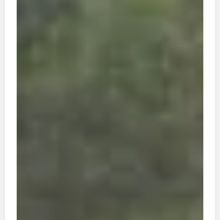
Winterprogramm hatte er sich sichtlich von den
Strapazen auf der Straße erholt. Jetzt ist Marian
kaum wiederzuerkennen. Sein Beispiel zeigt, wie
eine sichere Unterkunft dazu führen kann, dass
ein vormals obdachloser Mensch neuen
Lebensmut fasst.
Ich wünsche Ihnen eine spannende Lektüre!
Ihre Annette Woywode
Redaktion, CvD