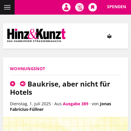
SPENDEN
Direkt
zum
Inhalt
WOHNUNGSNOT
Baukrise, aber nicht für
Hotels
Dienstag, 1. Juli 2025
·
Aus
Ausgabe 389
·
von
Jonas
Fabricius-Füllner