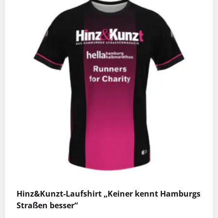
Produkt
weist
mehrere
Varianten
auf.
Die
Optionen
können
auf
der
Produktseite
gewählt
werden
Hinz&Kunzt-Laufshirt „Keiner kennt Hamburgs
Straßen besser“