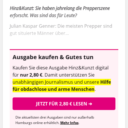
Hinz&Kunzt:
Sie haben jahrelang die Prepperszene
erforscht. Was sind das für Leute?
Julian Kaspar Genner: Die meisten Prepper sind
gut situierte Männer über...
Ausgabe kaufen & Gutes tun
Kaufen Sie diese Ausgabe Hinz&Kunzt digital
für
nur 2,80 €
. Damit unterstützen Sie
unabhängigen Journalismus und unsere
Hilfe
für obdachlose und arme Menschen
.
JETZT FÜR 2,80 € LESEN ➔
Die aktuellsten drei Ausgaben sind nur außerhalb
Hamburgs online erhältlich.
Mehr Infos
.