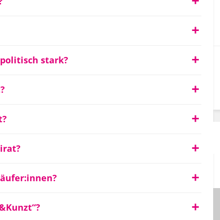
?
olitisch stark?
t?
t?
irat?
käufer:innen?
&Kunzt“?