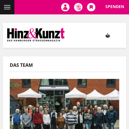
SPENDEN
Direkt
zum
Inhalt
DAS TEAM