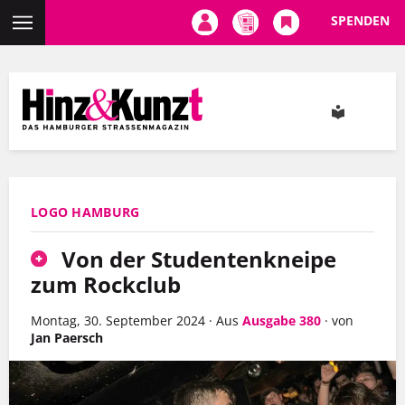
SPENDEN
Direkt
zum
Inhalt
LOGO HAMBURG
Von der Studentenkneipe
zum Rockclub
Montag, 30. September 2024
·
Aus
Ausgabe 380
·
von
Jan Paersch