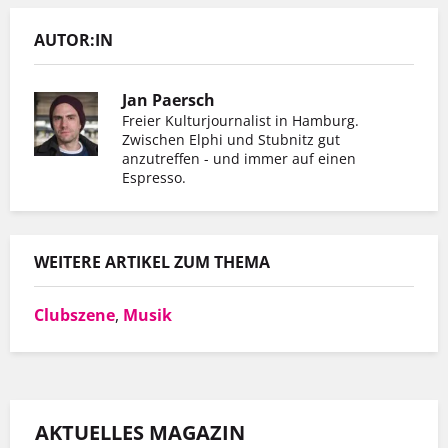
AUTOR:IN
Jan Paersch
Freier Kulturjournalist in Hamburg.
Zwischen Elphi und Stubnitz gut
Er ha
anzutreffen - und immer auf einen
Espresso.
Spinne teilt nicht nur Kaffee aus, sondern
Wohnu
auch mal einen Spruch.
Arbeit
WEITERE ARTIKEL ZUM THEMA
MEHR INFOS
Clubszene
,
Musik
AKTUELLES MAGAZIN