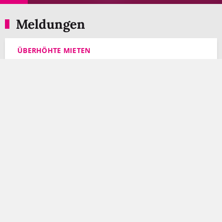
Meldungen
ÜBERHÖHTE MIETEN
Berlin überprüft systematisch
Wohnungsinserate
ZUM ARTIKEL
DEICHBRAND FESTIVAL
Verein sammelt Schlafsäcke und
Zelte für Obdachlose