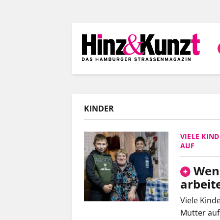
Direkt
zum
Inhalt
KINDER
VIELE KIN
AUF
Wenn
arbeit
Viele Kind
Mutter auf