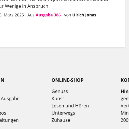
r Wenige in Anspruch.
6. März 2025
·
Aus
Ausgabe 386
·
von
Ulrich Jonas
IN
ONLINE-SHOP
KO
n
Genuss
Hin
e Ausgabe
Kunst
gem
Lesen und Hören
Ver
eos
Unterwegs
Min
altungen
Zuhause
200