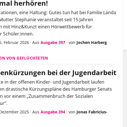
 mal herhören!
ationen, eine Haltung: Gutes tun hat bei Familie Landa
 Mutter Stephanie veranstaltet seit 15 Jahren
 mit Hinz&Kunzt einen Hörwettbewerb für
 Schüler:innen.
5. Februar 2026
·
Aus
Ausgabe 397
·
von
Jochen Harberg
ON VON GEFLÜCHTETEN
nenkürzungen bei der Jugendarbeit
te in der offenen Kinder- und Jugendarbeit laufen
en drastische Kürzungspläne des Hamburger Senats
n vor einem „Zusammenbruch der Sozialen
ur“.
. Dezember 2025
·
Aus
Ausgabe 394
·
von
Jonas Fabricius-