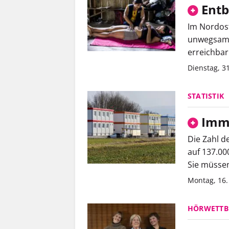
Entb
Im Nordost
unwegsamen
erreichbar
Dienstag, 3
STATISTIK
Imme
Die Zahl d
auf 137.00
Sie müssen
Montag, 16.
HÖRWETTB