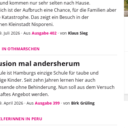
 und kommen nur sehr selten nach Hause.
lich ist der Aufbruch eine Chance, für die Familien aber
e Katastrophe. Das zeigt ein Besuch in der
en Kleinstadt Nisporeni.
. Juli 2026
·
Aus
Ausgabe 402
·
von
Klaus Sieg
E IN OTHMARSCHEN
usion mal andersherum
ule ist Hamburgs einzige Schule für taube und
ge Kinder. Seit zehn Jahren lernen hier auch
sende ohne Behinderung. Nun soll aus dem Versuch
haftes Angebot werden.
. April 2026
·
Aus
Ausgabe 399
·
von
Birk Grüling
LFERINNEN IN PERU