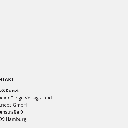
NTAKT
z&Kunzt
einnützige Verlags- und
triebs GmbH
enstraße 9
99 Hamburg