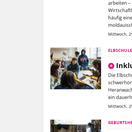
arbeiten –
Wirtschaft
häufig ein
moldauisch
Mittwoch, 29
ELBSCHUL
Inkl
Die Elbsch
schwerhöri
Heranwach
ein dauer
Mittwoch, 29
GEBURTSHE