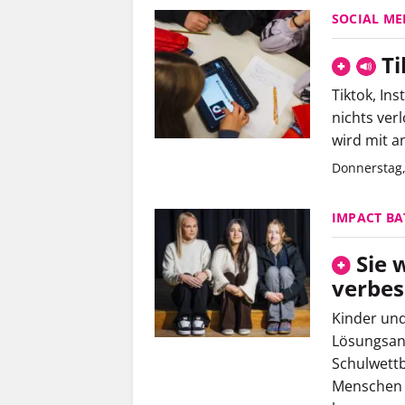
SOCIAL ME
Ti
Tiktok, In
nichts ver
wird mit a
Donnerstag
IMPACT BA
Sie 
verbes
Kinder und
Lösungsans
Schulwettb
Menschen n