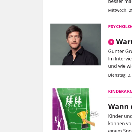
besser ma
Mittwoch, 2
PSYCHOLO
Waru
Gunter Gr
Im Intervi
und wie wic
Dienstag, 3.
KINDERAR
Wann d
Kinder und
können vom
einem Spo