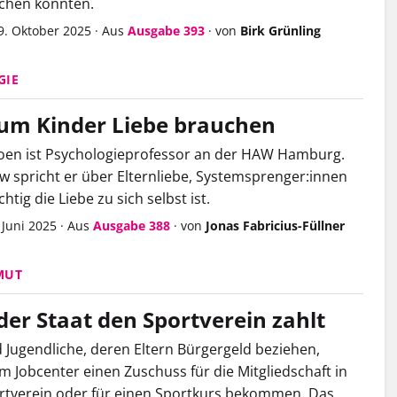
chen könnten.
9. Oktober 2025
·
Aus
Ausgabe 393
·
von
Birk Grünling
GIE
m Kinder Liebe brauchen
oen ist Psychologieprofessor an der HAW Hamburg.
ew spricht er über Elternliebe, Systemsprenger:innen
htig die Liebe zu sich selbst ist.
 Juni 2025
·
Aus
Ausgabe 388
·
von
Jonas Fabricius-Füllner
MUT
er Staat den Sportverein zahlt
 Jugendliche, deren Eltern Bürgergeld beziehen,
 Jobcenter einen Zuschuss für die Mitgliedschaft in
rtverein oder für einen Sportkurs bekommen. Das