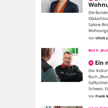
Wohnu
Die Bundes
Obdachlosi
Sabine Bö
Wohnungsl
Von
Ulrich 
BUCH „BL
Ein 
Der Kultur
Buch „Blu
Geflüchtet
Schweiz. E
Von
Frank K