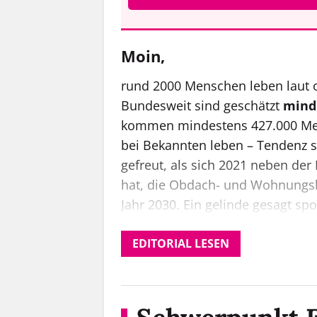
Moin,
rund 2000 Menschen leben laut o
Bundesweit sind geschätzt
mind
kommen mindestens 427.000 Men
bei Bekannten leben – Tendenz s
gefreut, als sich 2021 neben de
hat, die Obdach- und Wohnungsl
Jahr 2030. Ein gelinde gesagt spo
Aktionsplan gegen Wohnungslo
Fahrplan bekommen soll. Warum 
EDITORIAL LESEN
Ziels zu erwarten ist, und wie 
und Wohnungslosigkeit steht,
le
Ebenfalls bis 2030 hat sich H