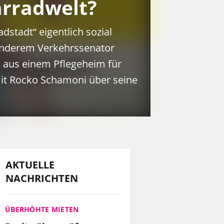
rradwelt?
nur eine Wohnung gefunden,
sondern auch einen
stadt“ eigentlich sozial
Arbeitgeber, der ihn so
 anderem Verkehrssenator
schätzt, wie er ist.
 aus einem Pflegeheim für
it Rocko Schamoni über seine
MEHR
INFOS
AKTUELLE
NACHRICHTEN
ÜBERHÖHTE MIETEN