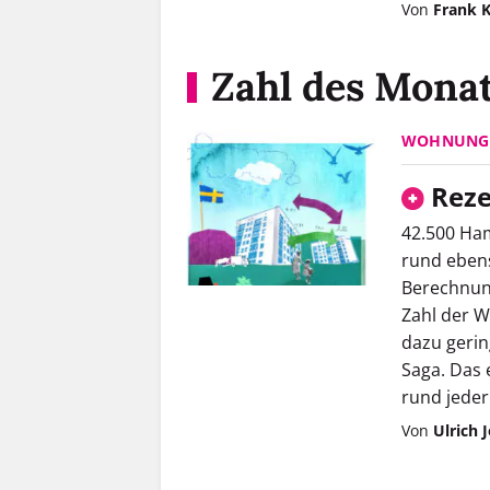
Von
Frank K
Zahl des Mona
WOHNUNG
Reze
42.500 Ha
rund ebenso
Berechnung
Zahl der W
dazu ­geri
Saga. Das
rund jede
Von
Ulrich 