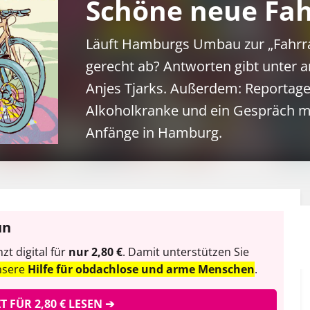
Schöne neue Fah
Spinne teilt nicht nur Kaffee
Läuft Hamburgs Umbau zur „Fahrrad
aus, sondern auch mal einen
gerecht ab? Antworten gibt unter
Spruch.
Anjes Tjarks. Außerdem: Reportage
Alkoholkranke und ein Gespräch m
Anfänge in Hamburg.
un
t digital für
nur 2,80 €
. Damit unterstützen Sie
nsere
Hilfe für obdachlose und arme Menschen
.
ZT FÜR 2,80 € LESEN ➔