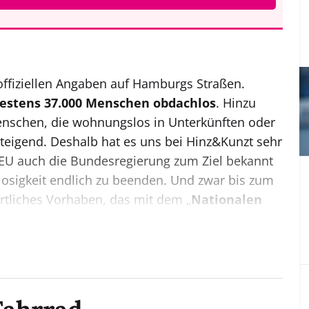
ffiziellen Angaben auf Hamburgs Straßen.
estens 37.000 Menschen obdachlos
. Hinzu
schen, die wohnungslos in Unterkünften oder
teigend. Deshalb hat es uns bei Hinz&Kunzt sehr
r EU auch die Bundesregierung zum Ziel bekannt
osigkeit endlich zu beenden. Und zwar bis zum
rt­liches Vorhaben, das mit dem „
Nationalen
sigkeit
“ nun endlich einen verbindlichen
von dem leider kein pünktliches Erreichen des
es ansonsten um den Kampf gegen die Obdach-
sen Sie im Magazin
.
amburg vorgenommen,
die Mobilitätswende zu