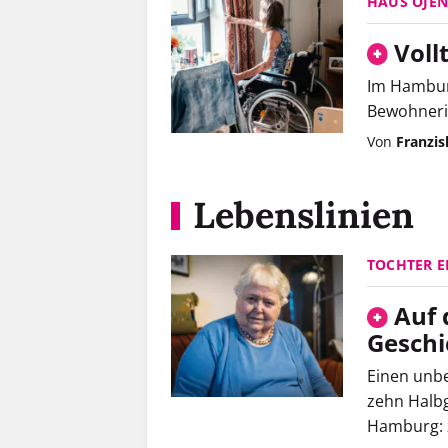
HAUS ÖJE
Voll
Im Hambur
Bewohneri
Von
Franzi
Lebenslinien
TOCHTER E
Auf 
Geschi
Einen unbe
zehn Halb
Hamburg: z