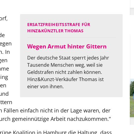
orf,
ERSATZFREIHEITSSTRAFE FÜR
HINZ&KÜNZTLER THOMAS
de
wegen
Wegen Armut hinter Gittern
. In
Der deutsche Staat sperrt jedes Jahr
gen
Tausende Menschen weg, weil sie
ahme
Geldstrafen nicht zahlen können.
ling
Hinz&Kunzt-Verkäufer Thomas ist
ren
einer von ihnen.
 und
ttern
n Fällen einfach nicht in der Lage waren, der
durch gemeinnützige Arbeit nachzukommen.“
-grüne Koalition in Hamburg die Haltung, dass