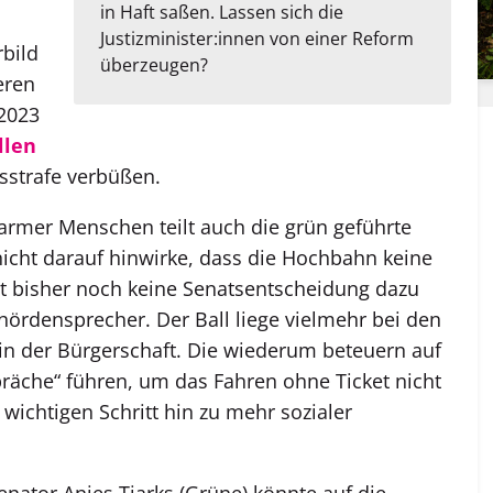
in Haft saßen. Lassen sich die
Justizminister:innen von einer Reform
bild
überzeugen?
eren
 2023
llen
tsstrafe verbüßen.
g armer Menschen teilt auch die grün geführte
icht darauf hinwirke, dass die Hochbahn keine
ist bisher noch keine Senatsentscheidung dazu
ehördensprecher. Der Ball liege vielmehr bei den
n der Bürgerschaft. Die wiederum beteuern auf
präche“ führen, um das Fahren ohne Ticket nicht
wichtigen Schritt hin zu mehr sozialer
nator Anjes Tjarks (Grüne) könnte auf die