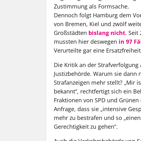
Zustimmung als Formsache.
Dennoch folgt Hamburg dem Vor
von Bremen, Kiel und zwölf weit
Großstädten
bislang nicht
. Seit
mussten hier deswegen
in 97 Fä
Verurteilte gar eine Ersatzfreihei
Die Kritik an der Strafverfolgun
Justizbehörde. Warum sie dann n
Strafanzeigen mehr stellt? „Mir 
bekannt“, rechtfertigt sich ein B
Fraktionen von SPD und Grünen i
Anfrage, dass sie „intensive Ges
mehr zu bestrafen und so „einen 
Gerechtigkeit zu gehen“.
Auch die Verkehrsbehörde von Se