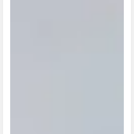
Diakonie ist, hat Hinz&Kunzt eine neue
Herausgeberin. Im
Interview
stellen wir sie Ihnen
vor.
Ich wünsche Ihnen viel Freude beim Lesen!
Ihr Benjamin Buchholz
Redaktion