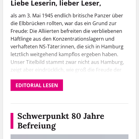
Liebe Leserin, lieber Leser,
als am 3. Mai 1945 endlich britische Panzer über
die Elbbrücken rollten, war das ein Grund zur
Freude: Die Alliierten befreiten die verbliebenen
Häftlinge aus den Konzentrationslagern und
verhafteten NS-Täter:innen, die sich in Hamburg
letztlich weitgehend kampflos ergeben haben.
Unser Titelbild stammt zwar nicht aus Hamburg,
zeigt aber eindrücklich, wie groß die Freude der
NS-Opfer – in diesem Fall ein polnischer
Zwangsarbeiter, der einen US-Soldaten herzt –
EDITORIAL LESEN
über die Befreiung war.
In unserem Schwerpunkt widmen wir uns dem 80.
Jahrestag der Befreiung vom Faschismus. Der
Schwerpunkt 80 Jahre
Leiter der KZ-Gedenkstätte Neuengamme, Oliver
Befreiung
von Wrochem, spricht im
Interview
über die Rolle
von Erinnerung an die Nazi-Verbrechen in Zeiten