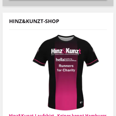
HINZ&KUNZT-SHOP
Hinz&Kunzt-Laufshirt „Keiner kennt Hamburgs