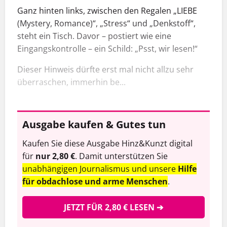
Ganz hinten links, zwischen den Regalen „LIEBE
(Mystery, Romance)“, „Stress“ und „Denkstoff“,
steht ein Tisch. Davor – postiert wie eine
Eingangskontrolle – ein Schild: „Psst, wir lesen!“
Dieser Hinweis dürfte erst mal nicht allzu sehr
überraschen, immerhin be...
Ausgabe kaufen & Gutes tun
Kaufen Sie diese Ausgabe Hinz&Kunzt digital
für
nur 2,80 €
. Damit unterstützen Sie
unabhängigen Journalismus und unsere
Hilfe
für obdachlose und arme Menschen
.
JETZT FÜR 2,80 € LESEN ➔