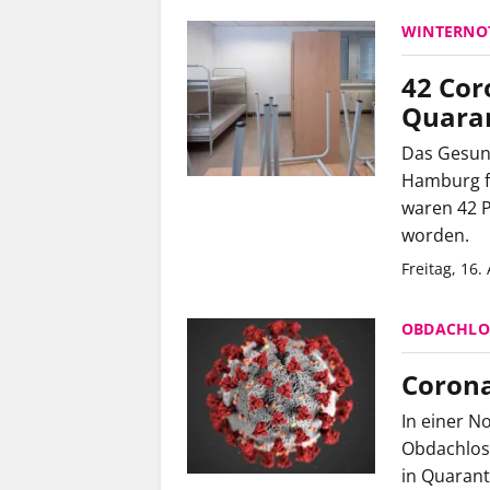
WINTERN
42 Cor
Quara
Das Gesund
Hamburg f
waren 42 P
worden.
Freitag, 16.
OBDACHLO
Corona
In einer N
Obdachlose
in Quarant