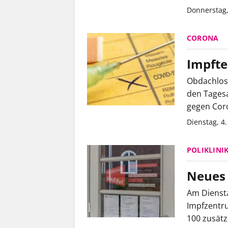
Donnerstag,
CORONA
Impfte
Obdachlose
den Tagesa
gegen Coro
Dienstag, 4
POLIKLINI
Neues 
Am Diensta
Impfzentru
100 zusätz