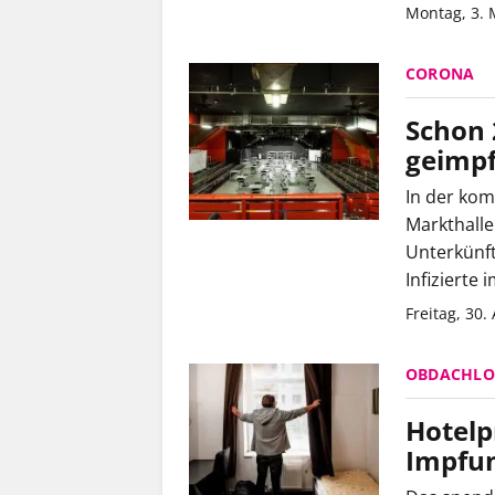
Montag, 3. 
CORONA
Schon 
geimpf
In der ko
Markthall
Unterkünft
Infizierte
Freitag, 30.
OBDACHLO
Hotelp
Impfun