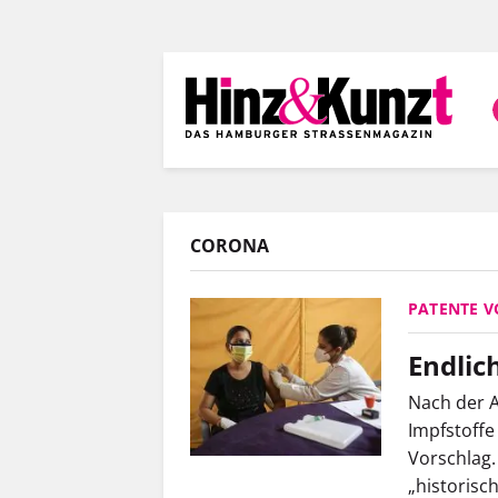
Direkt
zum
Inhalt
CORONA
PATENTE V
Endlic
Nach der A
Impfstoffe
Vorschlag.
„historisc