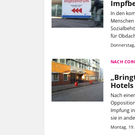
Impfbe
In den ko
Menschen i
Sozialbehö
für Obdach
Donnerstag,
NACH COR
„Bring
Hotels
Nach eine
Opposition
Impfung in
sie in and
Montag, 19.