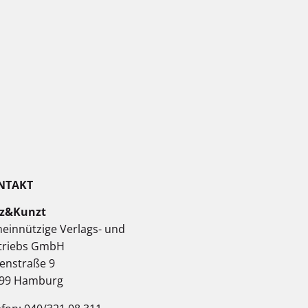
NTAKT
z&Kunzt
einnützige Verlags- und
triebs GmbH
enstraße 9
99 Hamburg