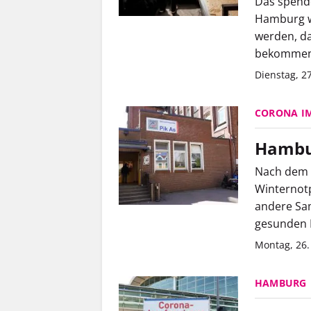
Das spende
Hamburg wi
werden, da
bekommen
Dienstag, 27
CORONA I
Hambu
Nach dem 
Winternotp
andere Sam
gesunden 
Montag, 26.
HAMBURG