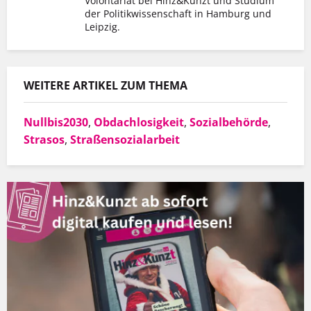
Volontariat bei Hinz&Kunzt und Studium
der Politikwissenschaft in Hamburg und
Leipzig.
WEITERE ARTIKEL ZUM THEMA
Nullbis2030
,
Obdachlosigkeit
,
Sozialbehörde
,
Strasos
,
Straßensozialarbeit