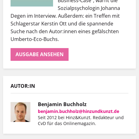
Business-Case“, warnt die
Sozialpsychologin Johanna
Degen im Interview. Außerdem: ein Treffen mit
Schlagerstar Kerstin Ott und die spannende
Suche nach den Autor:innen eines gefälschten
Umberto-Eco-Buchs.
AUSGABE ANSEHEN
AUTOR:IN
Benjamin Buchholz
benjamin.buchholz@hinzundkunzt.de
Er hat mit Hinz&Kunzt nicht nur eine
Seit 2012 bei Hinz&Kunzt. Redakteur und
CvD für das Onlinemagazin.
Wohnung gefunden, sondern auch einen
Arbeitgeber, der ihn so schätzt, wie er ist.