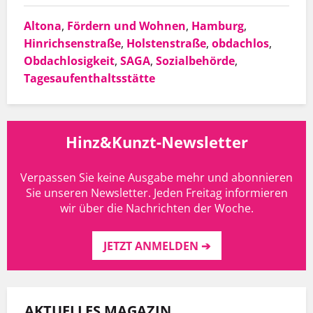
Altona
,
Fördern und Wohnen
,
Hamburg
,
Hinrichsenstraße
,
Holstenstraße
,
obdachlos
,
Obdachlosigkeit
,
SAGA
,
Sozialbehörde
,
Tagesaufenthaltsstätte
Hinz&Kunzt-Newsletter
Verpassen Sie keine Ausgabe mehr und abonnieren
Sie unseren Newsletter. Jeden Freitag informieren
wir über die Nachrichten der Woche.
JETZT ANMELDEN ➔
AKTUELLES MAGAZIN