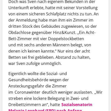
Doch was Sven nach eigenem Bekunden in der
Unterkunft erlebte, hatte mit seiner Vorstellung
von einem sicheren Schlafplatz nichts zu tun. An
der Anmeldung habe man ihm ein Zimmer im
dritten Stock des Gebäudes zugewiesen,
so
der
Obdachlose
gegenüber
Hinz&Kunzt
.
„Ein Acht-
Bett-Zimmer mit vier Doppelstockbetten
und
mit
sechs anderen Männern
belegt
, von
denen ich keinen kannte.“ Nur eins der acht
Betten sei frei geblieben. Abstand
zu halten,
war
Sven
zufolge
unmöglich.
Eigentlich wollte die Sozial- und
Gesundheitsbehörde wegen der
Ansteckungsgefahr die Zimmer
im
Coronawinter
deutlich weniger auslast
en. „Wir
streben eine lockere Belegung in Zwei- und
Dreibettzimmern an“, hatte
Sozialsenatorin
Melanie Leonhard (SPD) noch Anfang