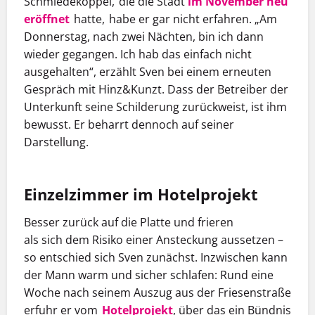
Schmiedekoppel, die die Stadt
im November neu
eröffnet
hatte
, h
abe er gar nicht erfahren. „Am
Donnerstag, nach zwei Nächten, bin ich dann
wieder gegangen. Ich
hab
das einfach nicht
ausgehalten“, erzählt Sven
bei
einem erneuten
Gespräch mit
Hinz&Kunzt
. Dass der
B
etreiber
der
Unterkunft
seine Schilderung zurückweist, ist ihm
bewusst
. Er beharrt dennoch auf seiner
Darstellung.
Einzelzimmer im Hotelprojekt
Besser zurück auf die Platte und
f
rieren
als
sich
dem Risiko einer Ansteckung aus
setzen
–
so
entschied sich
Sven
zunächst
. Inzwischen
kann
der Mann
warm und sicher
schlafen
: Rund eine
Woche nach seinem Auszug aus der Friesenstraße
erfuhr er vom
Hotelprojekt
,
über das
ein Bündnis