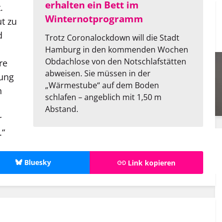
erhalten ein Bett im
.
Winternotprogramm
t zu
d
Trotz Coronalockdown will die Stadt
Hamburg in den kommenden Wochen
Obdachlose von den Notschlafstätten
re
abweisen. Sie müssen in der
gung
„Wärmestube“ auf dem Boden
h
schlafen – angeblich mit 1,50 m
Abstand.
r
.“
Bluesky
Link kopieren