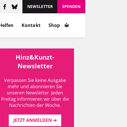
NEWSLETTER
SPENDEN
Helfen
Kontakt
Shop
Hinz&Kunzt-
Newsletter
Verpassen Sie keine Ausgabe
mehr und abonnieren Sie
unseren Newsletter. Jeden
Freitag informieren wir über die
Nachrichten der Woche.
JETZT ANMELDEN ➔