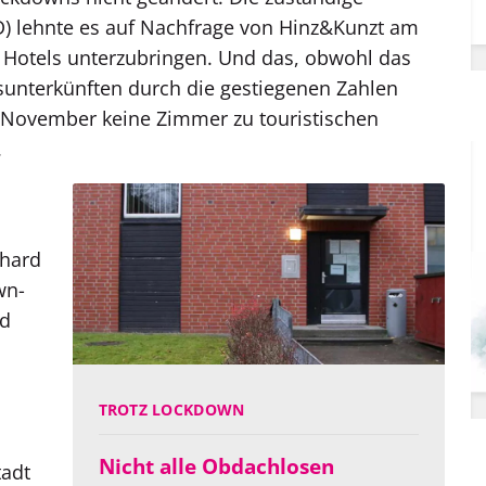
D) lehnte es auf Nachfrage von Hinz&Kunzt am
n Hotels unterzubringen. Und das, obwohl das
tsunterkünften durch die gestiegenen Zahlen
November keine Zimmer zu touristischen
.
nhard
wn-
nd
TROTZ LOCKDOWN
Nicht alle Obdachlosen
tadt