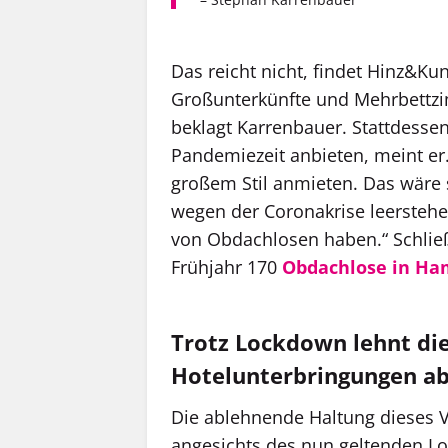
Das reicht nicht, findet Hinz&Kun
Großunterkünfte und Mehrbettzim
beklagt Karrenbauer. Stattdesse
Pandemiezeit anbieten, meint er
großem Stil anmieten. Das wäre s
wegen der Coronakrise leersteh
von Obdachlosen haben.“ Schlie
Frühjahr 170
Obdachlose in Ha
Trotz Lockdown lehnt di
Hotelunterbringungen a
Die ablehnende Haltung dieses V
angesichts des nun geltenden Lo