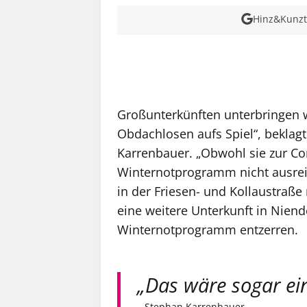
Hinz&Kunzt 
MEHR INFOS
Großunterkünften unterbringen wi
Obdachlosen aufs Spiel“, beklag
Karrenbauer. „Obwohl sie zur C
Winternotprogramm nicht ausreic
in der Friesen- und Kollaustraße 
eine weitere Unterkunft in Niend
Winternotprogramm entzerren.
„Das wäre sogar ein
– Stephan Karrenbauer