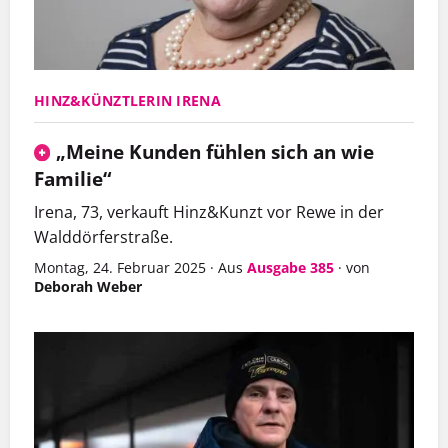
HINZ&KÜNZTLERIN IRENA
„Meine Kunden fühlen sich an wie
Familie“
Irena, 73, verkauft Hinz&Kunzt vor Rewe in der
Walddörferstraße.
Montag, 24. Februar 2025
·
Aus
Ausgabe 385
·
von
Deborah Weber