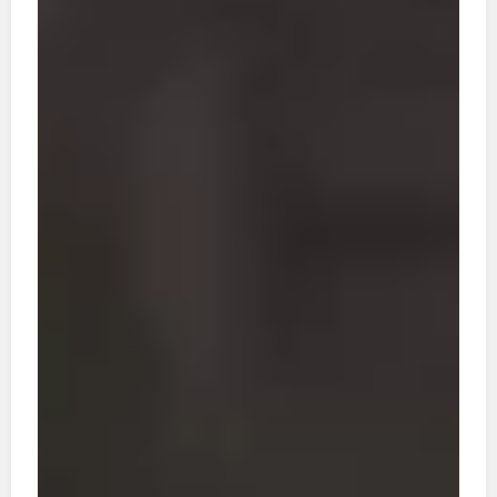
zahlen Sie dann mit Ihrem Smartphone. Das
gedruckte Magazin können Sie selbstverständlich
weiter mit Bargeld bezahlen. Alle Infos zum neuen
Angebot finden Sie in dieser Ausgabe. Zum Start
haben wir ein kleines Weihnachtsgeschenk: Als
Käufer:innen dieser gedruckten Hinz&Kunzt
können Sie die erste digitale Ausgabe kostenlos
testen. Probieren Sie es gerne aus und teilen Sie
uns Ihre Meinung mit.
Neben einem Schwerpunkt zur Digitalisierung
finden Sie auf den folgenden Seiten wie gewohnt
viele Geschichten aus der analogen Welt: Wir
beschäftigen uns etwa ausführlich mit dem
Winternotprogramm für Hamburgs Obdachlose
und präsentieren Fotos aus einem
außergewöhnlichen Bildband über Hamburg
unseres freiberuflichen Fotografenkollegen
Dmitrij Leltschuk.