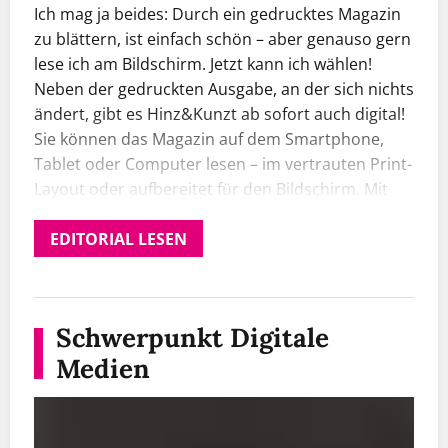
Ich mag ja beides: Durch ein gedrucktes Magazin
zu blättern, ist einfach schön – aber genauso gern
lese ich am Bildschirm. Jetzt kann ich wählen!
Neben der gedruckten Ausgabe, an der sich nichts
ändert, gibt es Hinz&Kunzt ab sofort auch digital!
Sie können das Magazin auf dem Smartphone,
Tablet oder Computer lesen – im vertrauten Print-
Layout oder aufbereitet für den Bildschirm. Mit
der digitalen Adaption haben wir uns bewusst Zeit
gelassen. Denn unsere Verkäufer:innen sind das
EDITORIAL LESEN
Herz von Hinz&Kunzt – und das soll so bleiben.
Für uns war deshalb klar: Auch eine digitale
Hinz&Kunzt muss auf der Straße angeboten
Schwerpunkt Digitale
werden – und nicht nur online. Die Lösung:
Medien
Scannen Sie den QR-Code auf dem
Verkaufsausweis, wählen Sie zwischen der
digitalen und der gedruckten Hinz&Kunzt – und