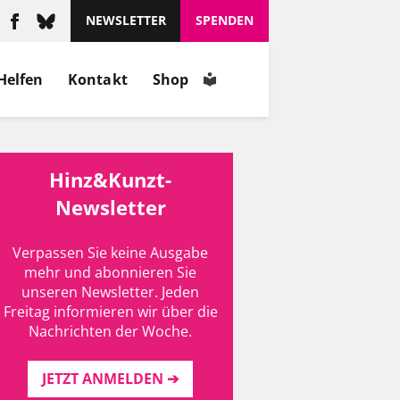
NEWSLETTER
SPENDEN
Helfen
Kontakt
Shop
Hinz&Kunzt-
Newsletter
Verpassen Sie keine Ausgabe
mehr und abonnieren Sie
unseren Newsletter. Jeden
Freitag informieren wir über die
Nachrichten der Woche.
JETZT ANMELDEN ➔