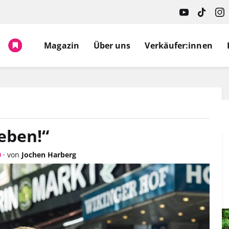
Spruch.
Magazin
Über uns
Verkäufer:innen
eben!“
0
·
von
Jochen Harberg