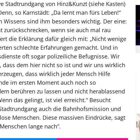
ive Stadtrundgang von Hinz&Kunzt (siehe Kasten)
enn, so Karnstädt: „Da lernt man fürs Leben!“
n Wissens sind ihm besonders wichtig. Der eine:
ht zurückschrecken, wenn sie auch mal rau
ert die Erklärung dafür gleich mit: „Nicht wenige
rten schlechte Erfahrungen gemacht. Und in
ienste oft sogar polizeiliche Befugnisse. Wir
, dass dem hier nicht so ist und wir uns wirklich
erzeugen, dass wirklich jeder Mensch Hilfe
ände im ersten Moment auch noch so
dem berühren zu lassen und nicht herablassend
n das gelingt, ist viel erreicht.“ Besucht
tadtrundgang auch die Bahnhofsmission und
lose Menschen. Diese massiven Eindrücke, sagt
n Menschen lange nach“.