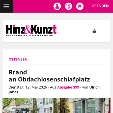
SPENDEN
Direkt
zum
Inhalt
OTTENSEN
Brand
an Obdachlosenschlafplatz
Dienstag, 12. Mai 2026
·
Aus
Ausgabe 399
·
von
Ulrich
Jonas