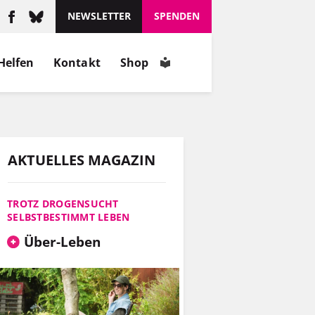
schätzt, wie er ist.
NEWSLETTER
SPENDEN
MEHR
Helfen
Kontakt
Shop
INFOS
AKTUELLES MAGAZIN
TROTZ DROGENSUCHT
SELBSTBESTIMMT LEBEN
Über-Leben