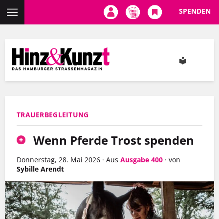
SPENDEN
Direkt
zum
Inhalt
TRAUERBEGLEITUNG
Wenn Pferde Trost spenden
Donnerstag, 28. Mai 2026
·
Aus
Ausgabe 400
·
von
Sybille Arendt