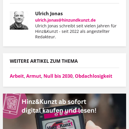
Ulrich Jonas
ulrich.jonas@hinzundkunzt.de
Ulrich Jonas schreibt seit vielen Jahren für
Hinz&Kunzt - seit 2022 als angestellter
Redakteur.
WEITERE ARTIKEL ZUM THEMA
Arbeit
,
Armut
,
Null bis 2030
,
Obdachlosigkeit