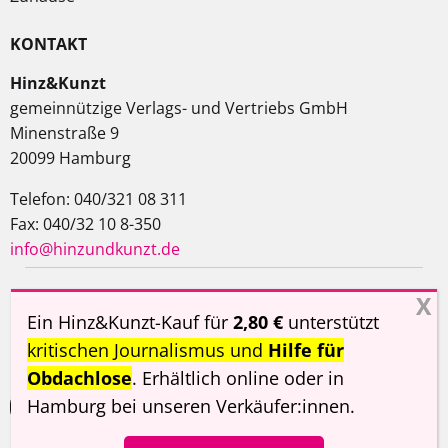
KONTAKT
Hinz&Kunzt
gemeinnützige Verlags- und Vertriebs GmbH
Minenstraße 9
20099 Hamburg
Telefon: 040/321 08 311
Fax: 040/32 10 8-350
info@hinzundkunzt.de
Impressum
AGB
Datenschutzerklärung
Ein Hinz&Kunzt-Kauf für
2,80 €
unterstützt
Haftungsausschluss
kritischen Journalismus und
Hilfe für
Obdachlose
. Erhältlich online oder in
Hamburg
bei unseren Verkäufer:innen
.