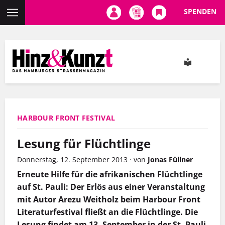
SPENDEN
Direkt
zum
Inhalt
HARBOUR FRONT FESTIVAL
Lesung für Flüchtlinge
Donnerstag, 12. September 2013
·
von
Jonas Füllner
Erneute Hilfe für die afrikanischen Flüchtlinge
auf St. Pauli: Der Erlös aus einer Veranstaltung
mit Autor Arezu Weitholz beim Harbour Front
Literaturfestival fließt an die Flüchtlinge. Die
Lesung findet am 13. September in der St. Pauli