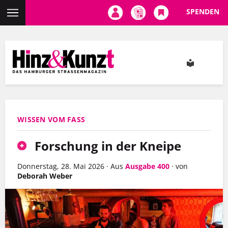
SPENDEN
Direkt
zum
Inhalt
WISSEN VOM FASS
Forschung in der Kneipe
Donnerstag, 28. Mai 2026
·
Aus
Ausgabe 400
·
von
Deborah Weber