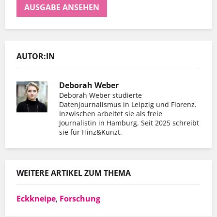
AUSGABE ANSEHEN
AUTOR:IN
Deborah Weber
Deborah Weber studierte
Datenjournalismus in Leipzig und Florenz.
Inzwischen arbeitet sie als freie
Er hat mit Hinz&Kunzt nicht nur eine
Journalistin in Hamburg. Seit 2025 schreibt
sie für Hinz&Kunzt.
Wohnung gefunden, sondern auch einen
Arbeitgeber, der ihn so schätzt, wie er ist.
WEITERE ARTIKEL ZUM THEMA
MEHR INFOS
Eckkneipe
,
Forschung