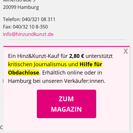
20099 Hamburg
Telefon: 040/321 08 311
Fax: 040/32 10 8-350
info@hinzundkunzt.de
Impressum
AGB
Datenschutzerklärung
Ein Hinz&Kunzt-Kauf für
2,80 €
unterstützt
Haftungsausschluss
kritischen Journalismus und
Hilfe für
Obdachlose
. Erhältlich online oder in
Hamburg
bei unseren Verkäufer:innen
.
ZUM
Copyright ©
Hinz&Kunzt
2026
MAGAZIN
Cookie Consent Banner von Real Cookie Banner