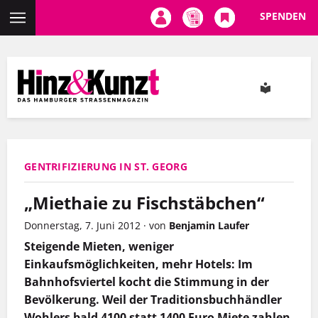
SPENDEN
Direkt
zum
Inhalt
GENTRIFIZIERUNG IN ST. GEORG
„Miethaie zu Fischstäbchen“
Donnerstag, 7. Juni 2012
·
von
Benjamin Laufer
Steigende Mieten, weniger
Einkaufsmöglichkeiten, mehr Hotels: Im
Bahnhofsviertel kocht die Stimmung in der
Bevölkerung. Weil der Traditionsbuchhändler
Wohlers bald 4100 statt 1400 Euro Miete zahlen