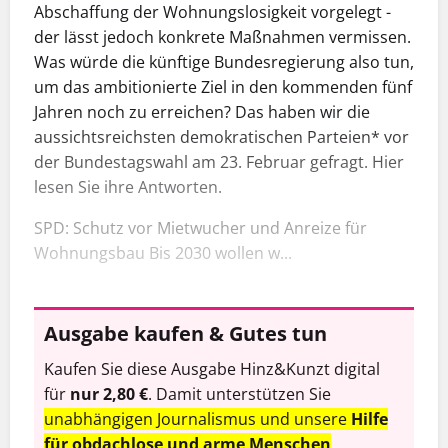
Abschaffung der Wohnungslosigkeit vorgelegt -
der lässt jedoch konkrete Maßnahmen vermissen.
Was würde die künftige Bundesregierung also tun,
um das ambitionierte Ziel in den kommenden fünf
Jahren noch zu erreichen? Das haben wir die
aussichtsreichsten demokratischen Parteien* vor
der Bundestagswahl am 23. Februar gefragt. Hier
lesen Sie ihre Antworten.
SPD: Schutz vor Mietwucher und Anreize für
Wohnungsbau Bis 2030 wollen w...
Ausgabe kaufen & Gutes tun
Kaufen Sie diese Ausgabe Hinz&Kunzt digital
für
nur 2,80 €
. Damit unterstützen Sie
unabhängigen Journalismus und unsere
Hilfe
für obdachlose und arme Menschen
.