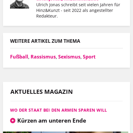
Ulrich Jonas schreibt seit vielen Jahren für
Er hat mit Hinz&Kunzt nicht nur eine
Hinz&Kunzt - seit 2022 als angestellter
Redakteur.
Wohnung gefunden, sondern auch einen
Arbeitgeber, der ihn so schätzt, wie er ist.
WEITERE ARTIKEL ZUM THEMA
MEHR INFOS
Fußball
,
Rassismus
,
Sexismus
,
Sport
AKTUELLES MAGAZIN
WO DER STAAT BEI DEN ARMEN SPAREN WILL
Kürzen am unteren Ende