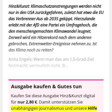
Hinz&Kunzt: Klimaschutzanstrengungen werden nicht
nur in den USA zurückgefahren, zuletzt hat etwa die EU
das Verbrenner-Aus ab 2035 gekippt. Hierzulande
erlebt mit der AfD eine Partei ein Umfragehoch, die
den menschengemachten Klimawandel leugnet.
Derweil wird ein Hitzerekord nach dem anderen
gebrochen, Extremwetter-Ereignisse nehmen zu. Ist
das Klima noch zu retten?
Anita Engels: Wenn man das am 1,5-Grad-Ziel
festmacht: vermutlich nicht. B...
Ausgabe kaufen & Gutes tun
Kaufen Sie diese Ausgabe Hinz&Kunzt digital
für
nur 2,80 €
. Damit unterstützen Sie
unabhängigen Journalismus und unsere
Hilfe