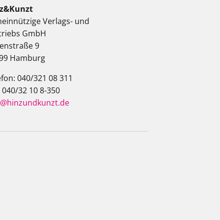
z&Kunzt
einnützige Verlags- und
triebs GmbH
enstraße 9
99 Hamburg
efon: 040/321 08 311
: 040/32 10 8-350
o@hinzundkunzt.de