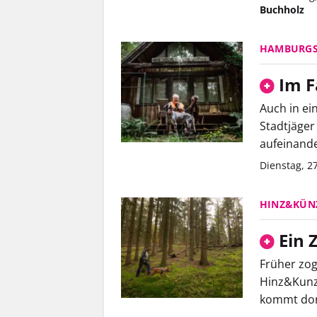
Buchholz
HAMBURGS
Im F
Auch in ei
Stadtjäger
aufeinande
Dienstag, 2
HINZ&KÜN
Ein 
Früher zog
Hinz&Kunzt
kommt dor