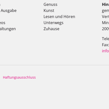
n
Genuss
Hin
e Ausgabe
Kunst
gem
Lesen und Hören
Ver
eos
Unterwegs
Min
altungen
Zuhause
200
Tel
Fax
inf
Haftungsausschluss