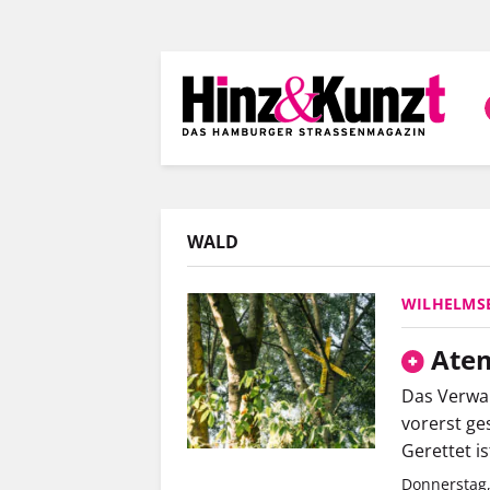
Direkt
zum
Inhalt
WALD
WILHELMS
Atem
Das Verwal
vorerst ge
Gerettet i
Donnerstag,