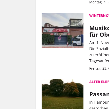
Montag, 4. 
WINTERN
Musikc
für Ob
Am 1. Nov
Die Sozial
zu eröffne
Tagesaufen
Freitag, 23.
ALTER ELB
Passan
In Hamburg
gestorben.