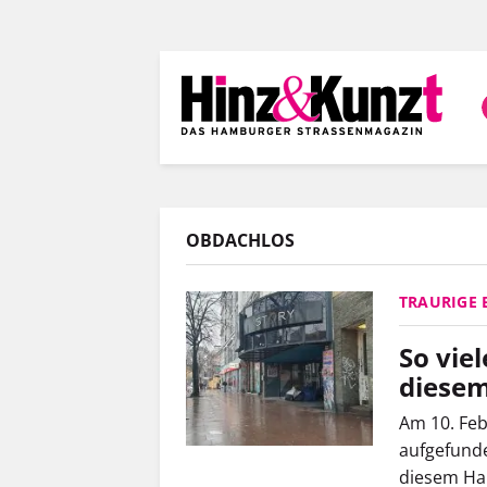
Direkt
zum
Inhalt
OBDACHLOS
TRAURIGE 
So vie
diesem
Am 10. Feb
aufgefunden
diesem Ha