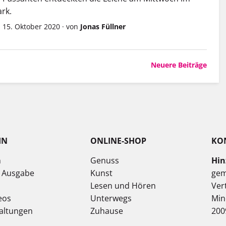
ark.
 15. Oktober 2020
·
von
Jonas Füllner
Neuere Beiträge
IN
ONLINE-SHOP
KO
n
Genuss
Hin
e Ausgabe
Kunst
gem
Lesen und Hören
Ver
eos
Unterwegs
Min
altungen
Zuhause
200