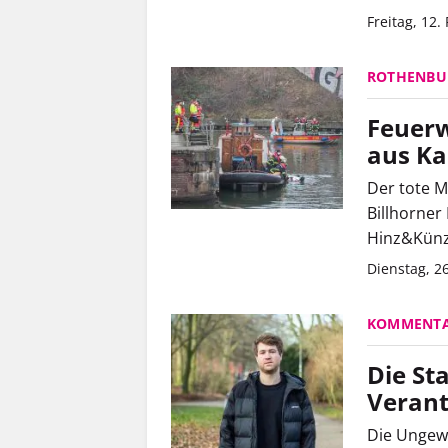
Freitag, 12.
ROTHENBU
Feuerw
aus Ka
Der tote 
Billhorner
Hinz&Künzt
Dienstag, 2
KOMMENT
Die Sta
Veran
Die Ungewi