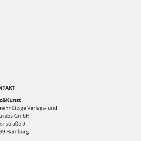
NTAKT
z&Kunzt
einnützige Verlags- und
triebs GmbH
enstraße 9
99 Hamburg