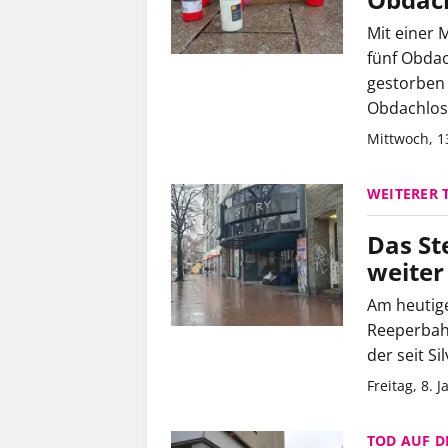
Mit einer 
fünf Obdac
gestorben 
Obdachlos
Mittwoch, 1
WEITERER 
Das St
weiter
Am heutige
Reeperbahn
der seit S
Freitag, 8. 
TOD AUF D