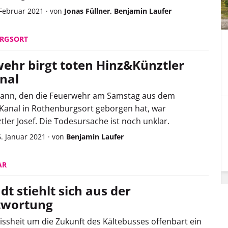
 Februar 2021
·
von
Jonas Füllner, Benjamin Laufer
RGSORT
ehr birgt toten Hinz&Künztler
nal
Mann, den die Feuerwehr am Samstag aus dem
 Kanal in Rothenburgsort geborgen hat, war
ler Josef. Die Todesursache ist noch unklar.
6. Januar 2021
·
von
Benjamin Laufer
AR
dt stiehlt sich aus der
twortung
ssheit um die Zukunft des Kältebusses offenbart ein