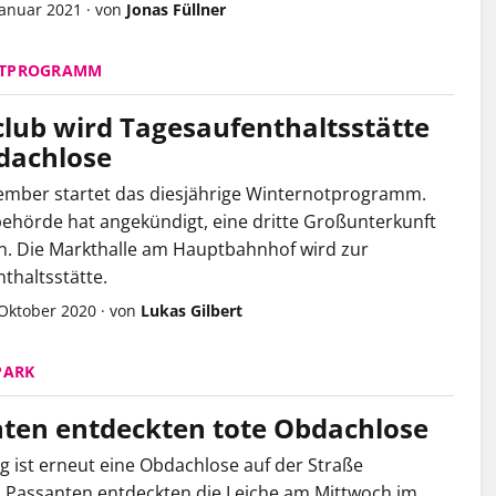
Januar 2021
·
von
Jonas Füllner
OTPROGRAMM
lub wird Tagesaufenthaltsstätte
dachlose
ember startet das diesjährige Winternotprogramm.
behörde hat angekündigt, eine dritte Großunterkunft
n. Die Markthalle am Hauptbahnhof wird zur
thaltsstätte.
 Oktober 2020
·
von
Lukas Gilbert
PARK
ten entdeckten tote Obdachlose
 ist erneut eine Obdachlose auf der Straße
 Passanten entdeckten die Leiche am Mittwoch im