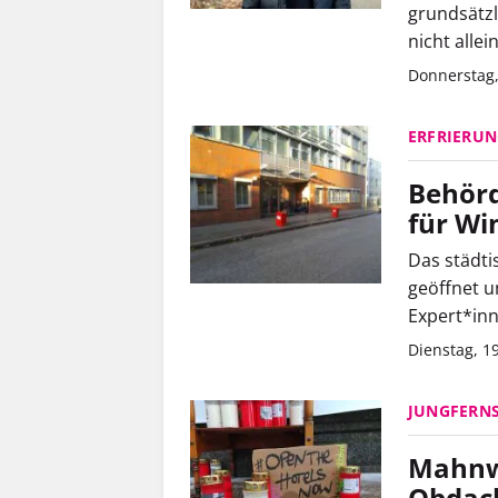
grundsätzl
nicht allei
Donnerstag,
ERFRIERU
Behörd
für W
Das städti
geöffnet u
Expert*inn
Dienstag, 1
JUNGFERNS
Mahnwa
Obdac