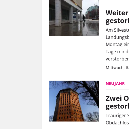
Weiter
gesto
Am Silvest
Landungsb
Montag ein
Tage mind
verstorben
Mittwoch, 6
NEUJAHR
Zwei O
gestor
Trauriger 
Obdachlos