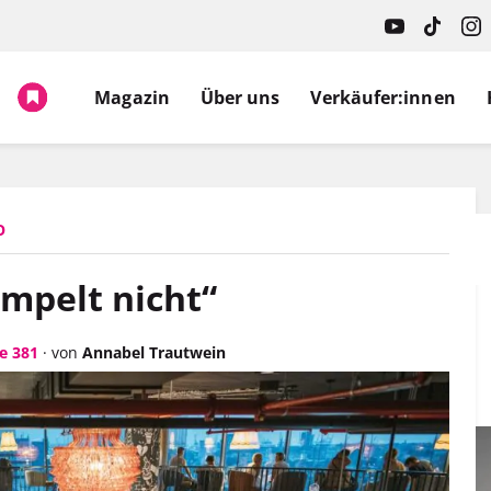
Spruch.
Magazin
Über uns
Verkäufer:innen
O
mpelt nicht“
e 381
·
von
Annabel Trautwein