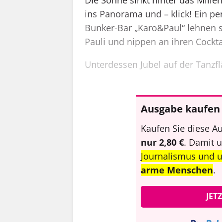
ins Panorama und – klick! Ein per
Bunker-Bar „Karo&Paul“ lehnen si
Pauli und nippen an ihren Cockta
Unterdessen Jubel auf der Tanzfl
Ausgabe kaufen 
Kaufen Sie diese Au
nur 2,80 €
. Damit 
Journalismus und 
arme Menschen
.
JET