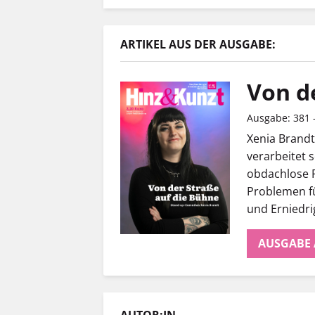
ARTIKEL AUS DER AUSGABE:
Von d
Ausgabe: 381
Xenia Brandt
verarbeitet 
obdachlose 
Problemen fü
und Erniedri
AUSGABE
AUTOR:IN