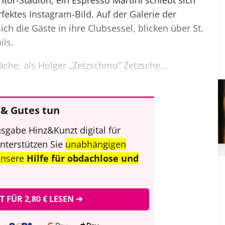
fektes Instagram-Bild. Auf der Galerie der
ch die Gäste in ihre Clubsessel, blicken über St.
ils.
äche, als Holger „Zetzschmo“ Zetzsche...
& Gutes tun
sgabe Hinz&Kunzt digital für
unterstützen Sie
unabhängigen
unsere
Hilfe für obdachlose und
ZT FÜR 2,80 € LESEN ➔