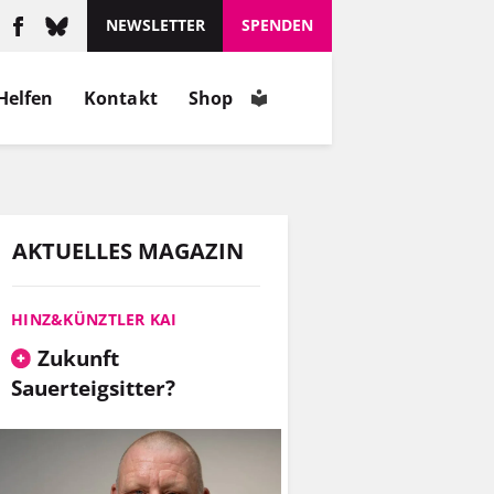
schätzt, wie er ist.
NEWSLETTER
SPENDEN
MEHR
Helfen
Kontakt
Shop
INFOS
AKTUELLES MAGAZIN
HINZ&KÜNZTLER KAI
Zukunft
Sauerteigsitter?