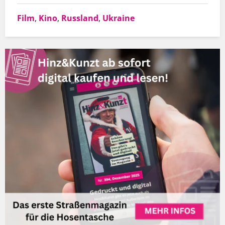
Film
,
Kino
,
Russland
,
Ukraine