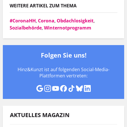
WEITERE ARTIKEL ZUM THEMA
#CoronaHH
,
Corona
,
Obdachlosigkeit
,
Sozialbehörde
,
Winternotprogramm
Folgen Sie uns!
Hinz&Kunzt ist auf folgenden Social-Media-
Plattformen vertreten:
AKTUELLES MAGAZIN