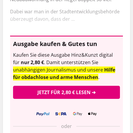
Dabei war man in der Stadtentwicklungsbehörde
überzeugt davon, dass der ...
Ausgabe kaufen & Gutes tun
Kaufen Sie diese Ausgabe Hinz&Kunzt digital
für
nur 2,80 €
. Damit unterstützen Sie
unabhängigen Journalismus und unsere
Hilfe
für obdachlose und arme Menschen
.
JETZT FÜR 2,80 € LESEN ➔
oder