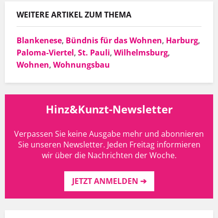
WEITERE ARTIKEL ZUM THEMA
Blankenese
,
Bündnis für das Wohnen
,
Harburg
,
Paloma-Viertel
,
St. Pauli
,
Wilhelmsburg
,
Wohnen
,
Wohnungsbau
Hinz&Kunzt-Newsletter
Verpassen Sie keine Ausgabe mehr und abonnieren
Sie unseren Newsletter. Jeden Freitag informieren
wir über die Nachrichten der Woche.
JETZT ANMELDEN ➔