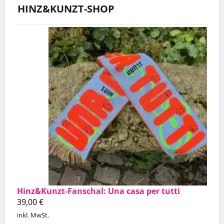
HINZ&KUNZT-SHOP
Hinz&Kunzt-Fanschal: Una casa per tutti
39,00
€
inkl. MwSt.