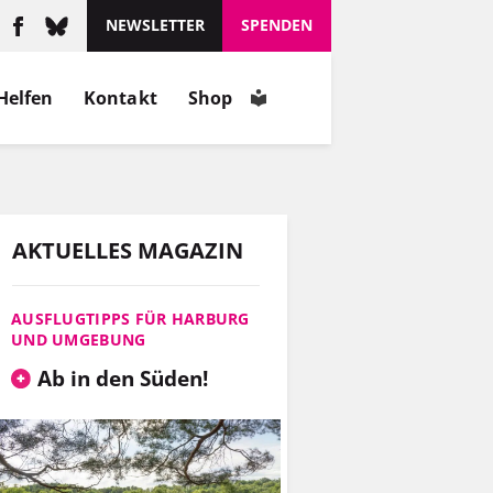
schätzt, wie er ist.
NEWSLETTER
SPENDEN
MEHR
Helfen
Kontakt
Shop
INFOS
AKTUELLES MAGAZIN
AUSFLUGTIPPS FÜR HARBURG
UND UMGEBUNG
Ab in den Süden!