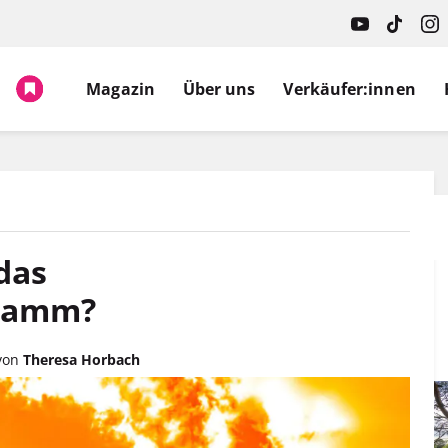
Spruch.
Magazin
Über uns
Verkäufer:innen
das
ramm?
von
Theresa Horbach