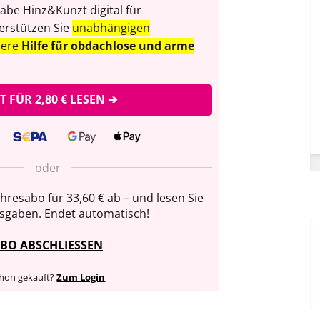
abe Hinz&Kunzt digital für
erstützen Sie
unabhängigen
sere
Hilfe für obdachlose und arme
ZT FÜR 2,80 € LESEN ➔
oder
ahresabo für 33,60 € ab – und lesen Sie
usgaben. Endet automatisch!
BO ABSCHLIESSEN
hon gekauft?
Zum Login