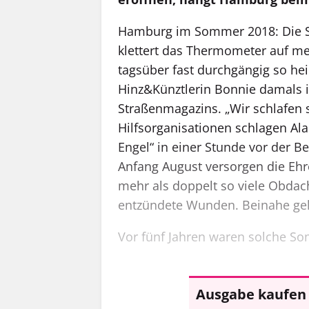
H
amburg im Sommer 2018: Die Sta
klettert das ­Thermometer auf m
tagsüber fast durchgängig so heiß
Hinz&Künztlerin Bonnie damals i
Straßenmagazins. „Wir schlafen 
Hilfsorganisationen schlagen Ala
Engel“ in einer Stunde vor der B
Anfang August versorgen die E
mehr als ­doppelt so viele Obda
entzündete Wunden. Beinahe geh
Vor fünf Jahren waren solche So
Ausgabe kaufen 