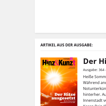
ARTIKEL AUS DER AUSGABE:
Der H
Ausgabe: 364 -
Heiße Somme
Während and
Notunterkün
hinterher. A
Innenstadt v