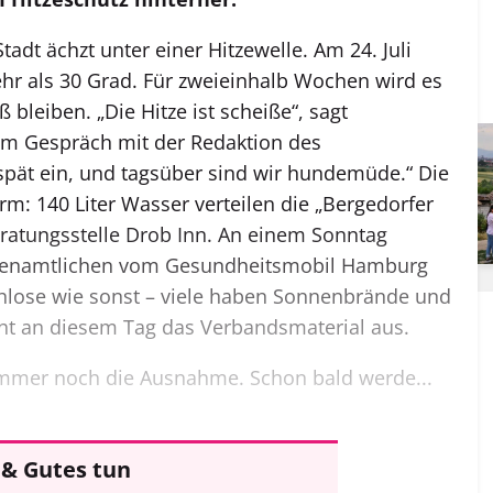
dt ächzt unter einer Hitzewelle. Am 24. Juli
ehr als 30 Grad. Für zweieinhalb Wochen wird es
 bleiben. „Die Hitze ist scheiße“, sagt
m Gespräch mit der ­Redaktion des
spät ein, und tagsüber sind wir hundemüde.“ Die
rm: 140 Liter Wasser verteilen die „Bergedorfer
eratungsstelle Drob Inn. An einem Sonntag
hren­amtlichen vom Gesundheitsmobil Hamburg
chlose wie sonst – viele haben Sonnenbrände und
t an diesem Tag das Verbandsmaterial aus.
mmer noch die ­Ausnahme. Schon bald werde...
& Gutes tun