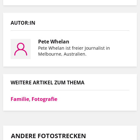
AUTOR:IN
Pete Whelan
Er hat mit Hinz&Kunzt nicht nur eine
Pete Whelan ist freier Journalist in
Melbourne, Australien.
Wohnung gefunden, sondern auch einen
Arbeitgeber, der ihn so schätzt, wie er ist.
WEITERE ARTIKEL ZUM THEMA
MEHR INFOS
Familie
,
Fotografie
ANDERE FOTOSTRECKEN