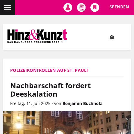
SPENDEN
Direkt
zum
Inhalt
POLIZEIKONTROLLEN AUF ST. PAULI
Nachbarschaft fordert
Deeskalation
Freitag, 11. Juli 2025
·
von
Benjamin Buchholz