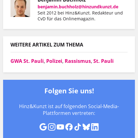
benjamin.buchholz@hinzundkunzt.de
Seit 2012 bei Hinz&Kunzt. Redakteur und
CvD für das Onlinemagazin.
WEITERE ARTIKEL ZUM THEMA
GWA St. Pauli
,
Polizei
,
Rassismus
,
St. Pauli
Folgen Sie uns!
Hinz&Kunzt ist auf folgenden Social-Media-
Plattformen vertreten: