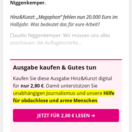
Niggenkemper.
Hinz&Kunzt:
„Megaphon“ fehlen nun 20.000 Euro im
Halbjahr. Was bedeutet das für eure Arbeit?
Claudio Niggenkemper: Wir müssen uns alles
anschauen: die Auflagenstärke...
Ausgabe kaufen & Gutes tun
Kaufen Sie diese Ausgabe Hinz&Kunzt digital
für
nur 2,80 €
. Damit unterstützen Sie
unabhängigen Journalismus und unsere
Hilfe
für obdachlose und arme Menschen
.
JETZT FÜR 2,80 € LESEN ➔