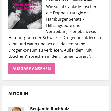
Wie suchtkranke Menschen
die Doppelstrategie des
Hamburger Senats –
Hilfsangebote und
Vertreibung – erleben, was
Hamburg von der Schweizer Drogenpolitik lernen
kann und wann und wo die Idee entstand,
Drogenkonsum zu verbieten. Außerdem: Mit
„Büchern“ sprechen in der „Human Library“.
AUSGABE ANSEHEN
Er hat mit Hinz&Kunzt nicht nur eine
Wohnung gefunden, sondern auch einen
AUTOR:IN
Arbeitgeber, der ihn so schätzt, wie er ist.
Benjamin Buchholz