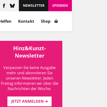
NEWSLETTER
SPENDEN
Helfen
Kontakt
Shop
Hinz&Kunzt-
Newsletter
Verpassen Sie keine Ausgabe
mehr und abonnieren Sie
unseren Newsletter. Jeden
Freitag informieren wir über die
Nachrichten der Woche.
JETZT ANMELDEN ➔