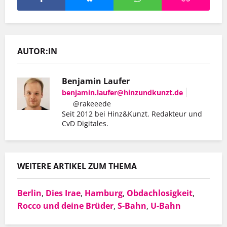
AUTOR:IN
Benjamin Laufer
benjamin.laufer@hinzundkunzt.de
@rakeeede
Seit 2012 bei Hinz&Kunzt. Redakteur und
Er hat mit Hinz&Kunzt nicht nur eine
CvD Digitales.
Wohnung gefunden, sondern auch einen
Arbeitgeber, der ihn so schätzt, wie er ist.
WEITERE ARTIKEL ZUM THEMA
Berlin
,
Dies Irae
,
Hamburg
,
Obdachlosigkeit
,
MEHR INFOS
Rocco und deine Brüder
,
S-Bahn
,
U-Bahn