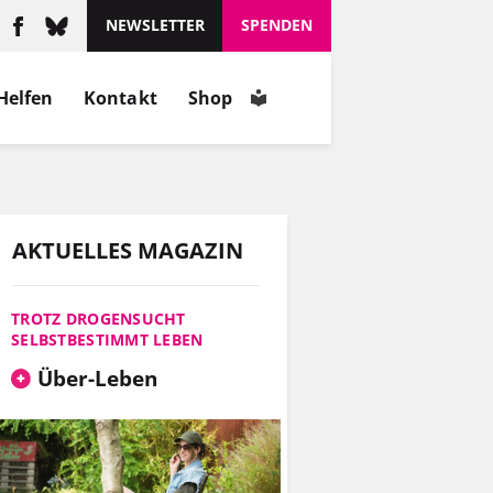
schätzt, wie er ist.
NEWSLETTER
SPENDEN
MEHR
Helfen
Kontakt
Shop
INFOS
AKTUELLES MAGAZIN
TROTZ DROGENSUCHT
SELBSTBESTIMMT LEBEN
Über-Leben