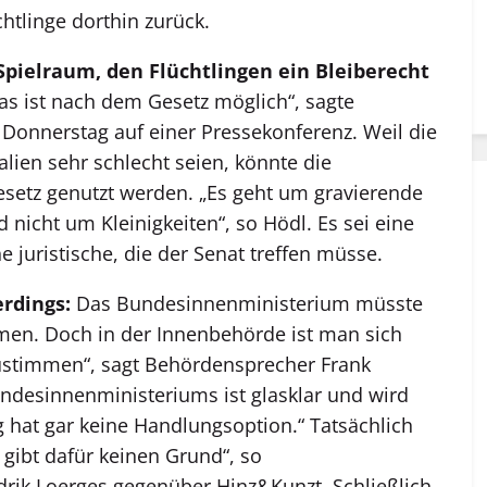
htlinge dorthin zurück.
Spielraum, den Flüchtlingen ein Bleiberecht
s ist nach dem Gesetz möglich“, sagte
Donnerstag auf einer Pressekonferenz. Weil die
alien sehr schlecht seien, könnte die
setz genutzt werden. „Es geht um gravierende
nicht um Kleinigkeiten“, so Hödl. Es sei eine
 juristische, die der Senat treffen müsse.
erdings:
Das Bundesinnenministerium müsste
men. Doch in der Innenbehörde ist man sich
zustimmen“, sagt Behördensprecher Frank
undesinnenministeriums ist glasklar und wird
 hat gar keine Handlungsoption.“ Tatsächlich
s gibt dafür keinen Grund“, so
rik Loerges gegenüber Hinz&Kunzt. Schließlich