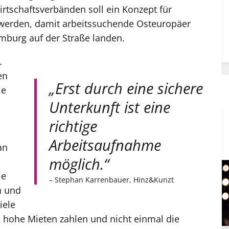
schaftsverbänden soll ein Konzept für
 werden, damit arbeitssuchende Osteuropäer
amburg auf der Straße landen.
.
en
„Erst durch eine sichere
ie
Unterkunft ist eine
richtige
Arbeitsaufnahme
an
möglich.“
ie
– Stephan Karrenbauer, Hinz&Kunzt
n und
iele
u hohe Mieten zahlen und nicht einmal die