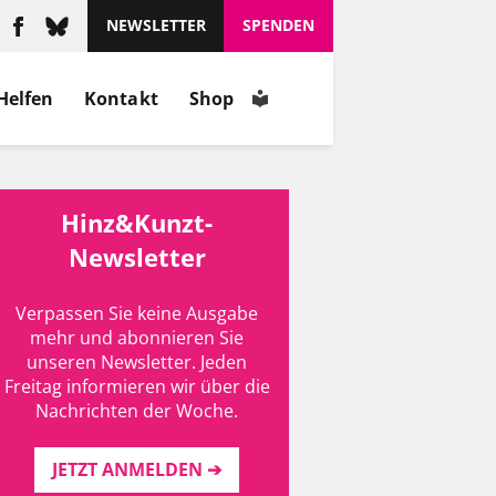
NEWSLETTER
SPENDEN
Helfen
Kontakt
Shop
Hinz&Kunzt-
Newsletter
Verpassen Sie keine Ausgabe
mehr und abonnieren Sie
unseren Newsletter. Jeden
Freitag informieren wir über die
Nachrichten der Woche.
JETZT ANMELDEN ➔