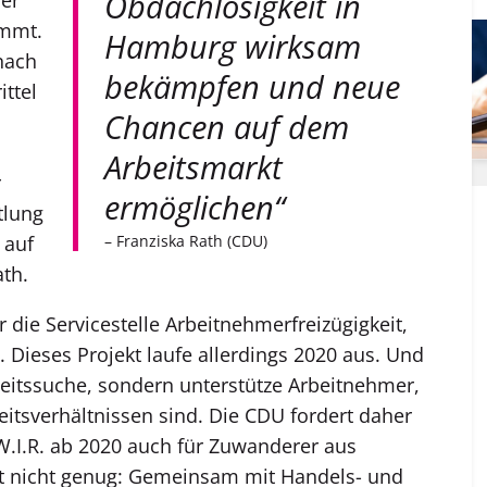
Obdachlosigkeit in
ammt.
Hamburg wirksam
nach
bekämpfen und neue
ttel
Chancen auf dem
Arbeitsmarkt
r
ermöglichen“
tlung
 auf
– Franziska Rath (CDU)
ath.
 die Servicestelle Arbeitnehmerfreizügigkeit,
. Dieses Projekt laufe allerdings 2020 aus. Und
rbeitssuche, sondern unterstütze Arbeitnehmer,
itsverhältnissen sind. Die CDU fordert daher
W.I.R. ab 2020 auch für Zuwanderer aus
t nicht genug: Gemeinsam mit Handels- und