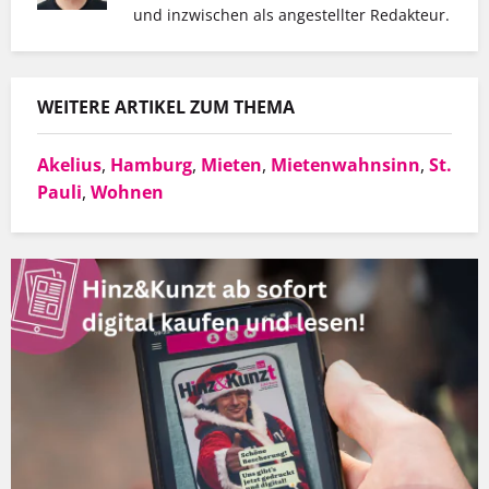
und inzwischen als angestellter Redakteur.
WEITERE ARTIKEL ZUM THEMA
Akelius
,
Hamburg
,
Mieten
,
Mietenwahnsinn
,
St.
Pauli
,
Wohnen