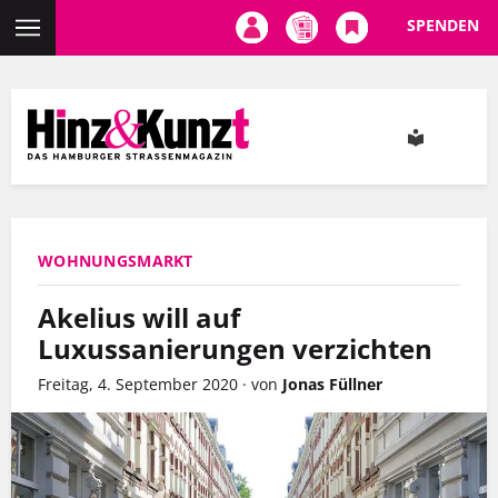
SPENDEN
Direkt
zum
Inhalt
WOHNUNGSMARKT
Akelius will auf
Luxussanierungen verzichten
Freitag, 4. September 2020
·
von
Jonas Füllner