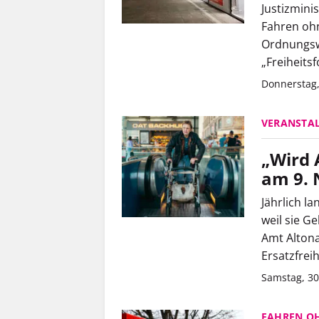
Justizmini
Fahren ohn
Ordnungswi
„Freiheits
Donnerstag
VERANSTA
„Wird 
am 9.
Jährlich l
weil sie G
Amt Altona
Ersatzfreih
Samstag, 30
FAHREN O