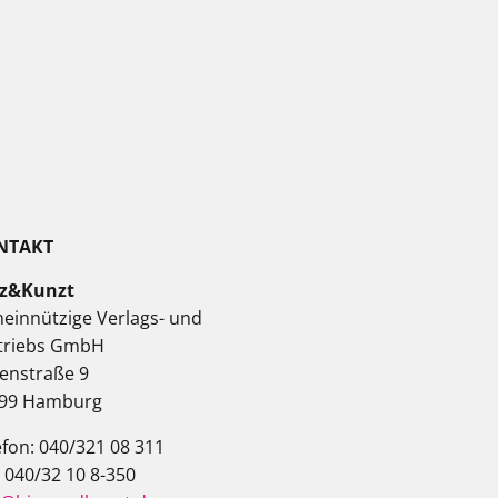
NTAKT
z&Kunzt
einnützige Verlags- und
triebs GmbH
enstraße 9
99 Hamburg
efon: 040/321 08 311
: 040/32 10 8-350