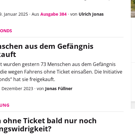
9. Januar 2025
·
Aus
Ausgabe 384
·
von
Ulrich Jonas
FONDS
schen aus dem Gefängnis
kauft
t wurden gestern 73 Menschen aus dem Gefängnis
 die wegen Fahren
s
ohne Ticket einsaßen.
Die Initiative
onds“ hat sie freigekauft.
. Dezember 2023
·
von
Jonas Füllner
GUNG
 ohne Ticket bald nur noch
gswidrigkeit?