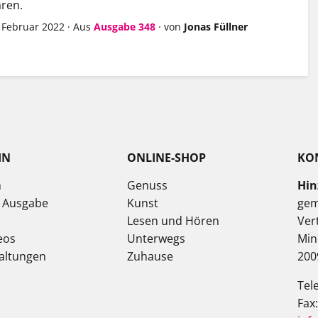
ren.
. Februar 2022
·
Aus
Ausgabe 348
·
von
Jonas Füllner
IN
ONLINE-SHOP
KO
n
Genuss
Hin
e Ausgabe
Kunst
gem
Lesen und Hören
Ver
eos
Unterwegs
Min
altungen
Zuhause
200
Tel
Fax