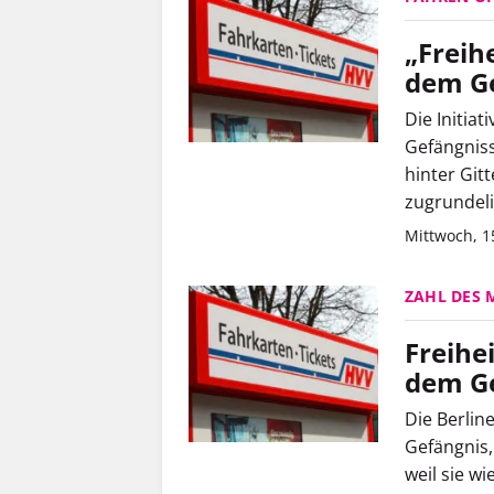
„Freih
dem Ge
Die Initia
Gefängniss
hinter Git
zugrundeli
Mittwoch, 1
ZAHL DES
Freihe
dem G
Die Berlin
Gefängnis,
weil sie w