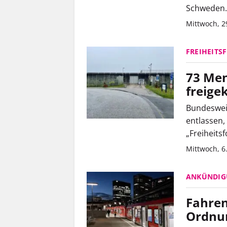
Schweden.
Mittwoch, 2
FREIHEITS
73 Men
freige
Bundeswei
entlassen,
„Freiheitsf
Mittwoch, 6
ANKÜNDI
Fahren
Ordnun