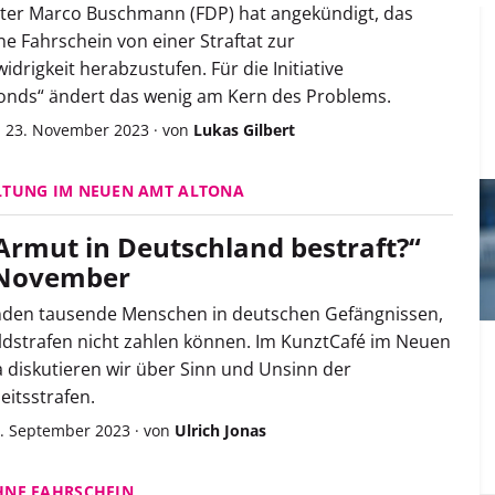
ster Marco Buschmann (FDP) hat angekündigt, das
e Fahrschein von einer Straftat zur
drigkeit herabzustufen. Für die Initiative
fonds“ ändert das wenig am Kern des Problems.
, 23. November 2023
·
von
Lukas Gilbert
LTUNG IM NEUEN AMT ALTONA
Armut in Deutschland bestraft?“
 November
anden tausende Menschen in deutschen Gefängnissen,
eldstrafen nicht zahlen können. Im KunztCafé im Neuen
 diskutieren wir über Sinn und Unsinn der
eitsstrafen.
. September 2023
·
von
Ulrich Jonas
HNE FAHRSCHEIN